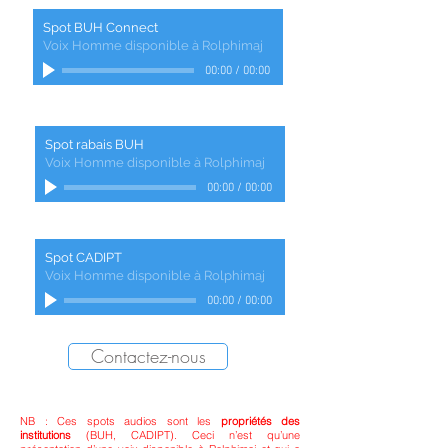
Spot BUH Connect
Voix Homme disponible à Rolphimaj
00:00
/
00:00
Spot rabais BUH
Voix Homme disponible à Rolphimaj
00:00
/
00:00
Spot CADIPT
Voix Homme disponible à Rolphimaj
00:00
/
00:00
Contactez-nous
NB : Ces spots audios sont les
propriétés des
institutions
(BUH, CADIPT). Ceci n’est qu’une