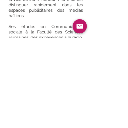
distinguer rapidement dans les
espaces publicitaires des médias
haïtiens.
Ses études en Communication
sociale à la Faculté des Sciences
Humaines, des expériences à la radio,
au sein de plusieurs structures de
marketing, entre autres, lui ont
permis de renforcer ses capacités et
de se tailler une place. Il est l'un de
nos voix off.