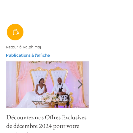
Retour à Rolphimaj
P
ublications à l'affiche
Découvrez nos Offres Exclusives
Voilà pourquoi c
de décembre 2024 pour votre
pour votre vidéo 