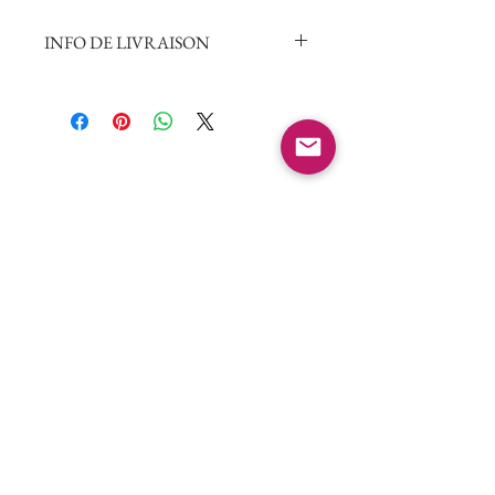
INFO DE LIVRAISON
La commande vous sera livrée 
gratuitement aux États-Unis et 
dans la zone métropolitaine de Port-
au-Prince.