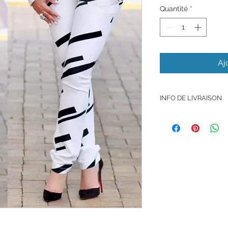
Quantité
*
Aj
INFO DE LIVRAISON
La commande vous se
États-Unis et dans l
Prince.