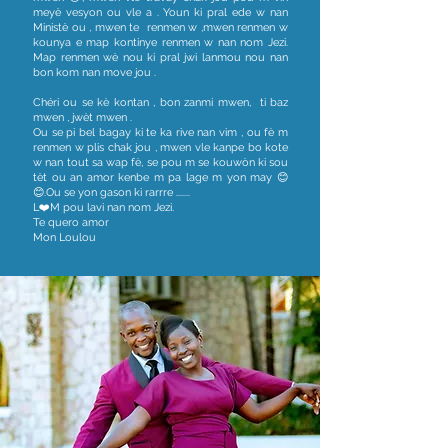
meyè vesyon ou vle a . Youn ki pral ede w nan
Ministè ou , mwen te renmen w ,mwen renmen w
kounya e map kontinye renmen w nan nom Jezi.
Map renmen wè nou ki pral jwi lanmou nou nan
bon kom nan move jou .
Chéri ou se kè kontan , bon zanmi mwen, ti baz
mwen , jwèt mwen .
Ou se pi bel bagay ki te ka rive nan vim , ou fè m
renmen w plis chak jou , mwen vle kanpe bo kote
w nan tout sa wap fè, se pou m se kouwòn ki sou
tèt ou an amor kenbe m pa lage m yon may 😊
😊.Ou se yon gason ki rarrre .......
L❤️M pou lavi nan nom Jezi.
Te quero amor
Mon Loulou