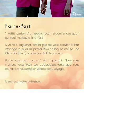
Faire-Part
"Il suffit parfois d' un regard pour rencontrer quelqu'un
qui nous marquera à jamais"
Myrline & Luguener ont la joie de vous convier à leur
mariage le jeudi 04 janvier 2024 en l’église de Dieu de
Christ Roi (Sinaï), à compter de 10 heures Am.
Parce que pour nous c' est important, Nous nous
marions; c'est sous vos applaudissements que nous
souhaitons nous envoler vers ce beau voyage.
Merci pour votre présence .