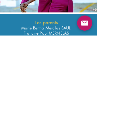
Les parents
Marie Bertha Mercilus SAÜL
Francine Paul MERNELAS
Les T
emoins
Marie Venitte Rinvil Delpé & Josias Jabruin
Garçons & Filles d'honneurs
Marie Carmelle Victor
- Bien Aimée Rachel & Meley Mackenty
-Wangly Raymond & Jean Denis Saint- Charles
- Guevara Fameux & Miradieu Dérisier
- Marie Israëlle Charles & Élisé Charles
- Sandiana Paul & Patrickson Janvier
- Doria Brandy Maneus & Olson Israël
- Fathleen Fortilus & Paul Youvensky Fameux.
MC
Marie Maude Firmin Lumène