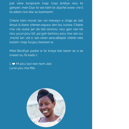
pat vlew konprann map trayi amitye nou te
genyen, men Dye te wè kèm te atache avew vre li
te edem rive diw sa kanmenm .
Chérie kèm mond lan vin mèvèye e chaje ak bèl
limyè ki klere chimen espwa lèm bo kotew. Chérie
mw vle avèw jwi de bèl lanmou nou gen nan kè
nou youn pou lòt ,pa gen lanmou pou mw san ou
,mond lan vid e san oken sans.silteplè chérie rete
kotem, map toujou bezwen w.
Mèsi BonDye paske w te kreye bel nanm sa e se
mwen ou fè kado l .
L ❤️ M pou lavi nan nom Jezi
Love you ma Mia