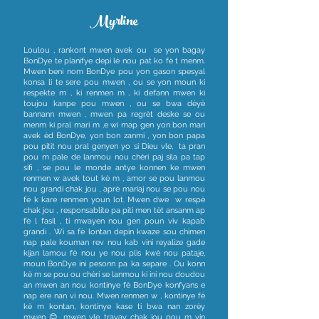
Myrline
Loulou , rankont mwen avek ou se yon bagay
BonDye te planifye depi lè nou pat ko fè t menm.
Mwen beni nom BonDye pou yon gason spesyal
konsa li te sere pou mwen , ou se yon moun ki
respekte m , ki renmen m , ki defann mwen ki
toujou kanpe pou mwen , ou se bwa dèyè
bannann mwen , mwen pa regrèt deske se ou
menm ki pral mari m ,e wi map gen yon bon mari
avek èd BonDye, yon bon zanmi , yon bon papa
pou pitit nou pral genyen yo si Dieu vle, ta pran
pou m pale de lanmou nou chéri paj sila pa tap
sifi , se pou le monde antye konnen ke mwen
renmen w avek tout kè m , amor se pou lanmou
nou grandi chak jou , aprè mariaj nou se pou nou
fè k kare renmen youn lot. Mwen dwe w respè
chak jou , responsablite pa piti men tèt ansanm ap
fè l fasil , ti mwayen nou gen poun viv kapab
grandi . Wi sa fè lontan depin kwaze sou chimen
nap pale kouman rev nou kab vini reyalize gade
kijan lamou fè nou ye nou plis kwè nou pataje,
moun BonDye ini pesonn pa ka separe . Ou konn
kè m se pou ou chéri se lanmou ki ini nou doudou
an mwen an nou kontinye fè BonDye konfyans e
nap ere nan vi nou. Mwen renmen w , kontinye fè
kè m kontan, kontinye kase ti bwa nan zorèy
mwen 😊, mwen vle travay chak jou pou m vin