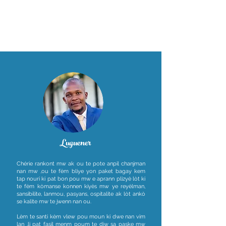
Luguener
Chérie rankont mw ak ou te pote anpil chanjman
nan mw ,ou te fèm bliye yon paket bagay kem
tap nouri ki pat bon pou mw e aprann plizyè lòt ki
te fèm kòmanse konnen kiyès mw ye reyèlman,
sansibilite, lanmou, pasyans, ospitalite ak lòt ankò
se kalite mw te jwenn nan ou.
Lèm te santi kèm vlew pou moun ki dwe nan vim
lan ,li pat fasil menm poum te diw sa paske mw